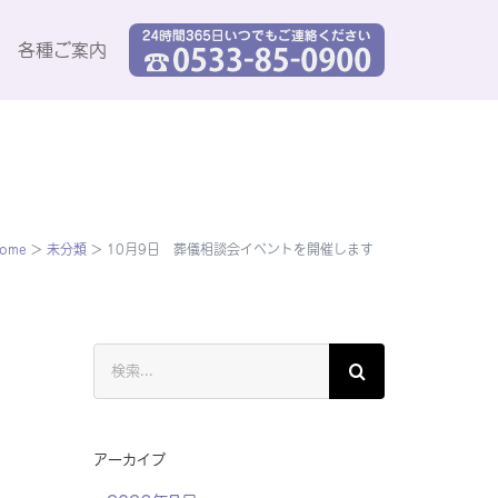
各種ご案内
ome
>
未分類
>
10月9日 葬儀相談会イベントを開催します
検
索
…
アーカイブ