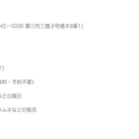
42−0006 豊川市三蔵子町橋本8番1）
り）
無料・予約不要）
などの展示
ラムネなどの販売