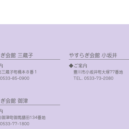
ぎ会館 三蔵子
やすらぎ会館 小坂井
内
◆ご案内
市三蔵子町橋本８番１
豊川市小坂井町大塚77番地
 0533-85-0900
TEL. 0533-73-2080
ぎ会館 御津
内
市御津町御馬膳田134番地
 0533-77-1800