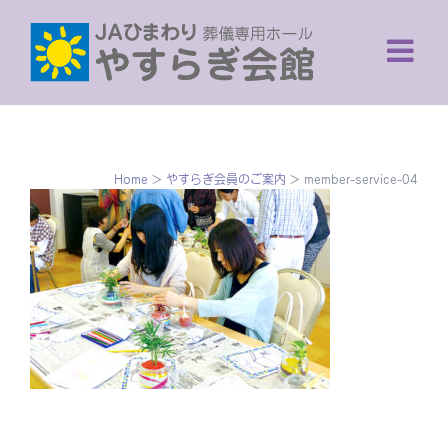
Skip
to
content
Home
>
やすらぎ会員のご案内
>
member-service-04