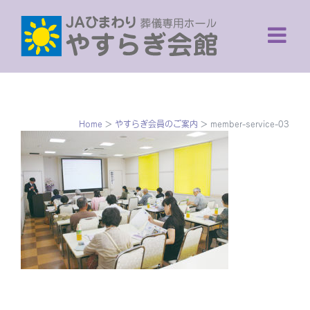
Skip
to
content
Home
>
やすらぎ会員のご案内
>
member-service-03