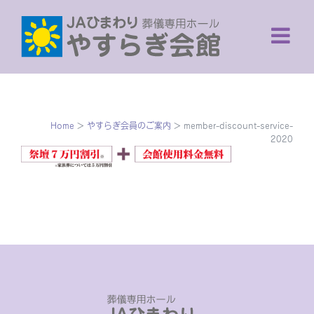
Skip
to
content
Home
>
やすらぎ会員のご案内
>
member-discount-service-
2020