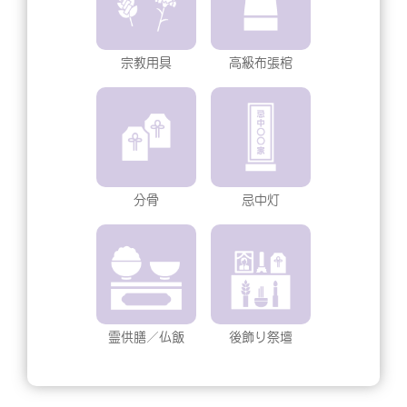
宗教用具
高級布張棺
分骨
忌中灯
霊供膳／仏飯
後飾り祭壇