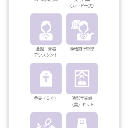
（カード一式）
会館・斎場
葬儀施行管理
アシスタント
骨壺（５寸）
遺影写真額
（黒）セット