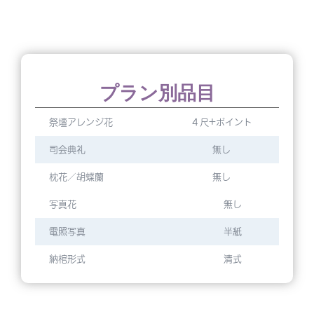
プラン別品目
祭壇アレンジ花
４尺+ポイント
司会典礼
無し
枕花／胡蝶蘭
無し
写真花
無し
電照写真
半紙
納棺形式
清式