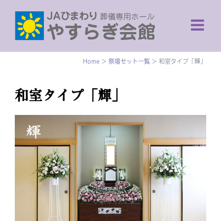
Skip
to
content
Home
>
祭壇セット一覧
>
和室タイプ「輝」
和室タイプ「輝」