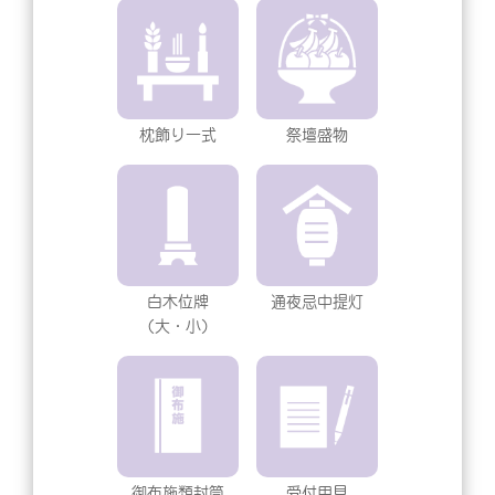
枕飾り一式
祭壇盛物
白木位牌
通夜忌中提灯
（大・小）
御布施類封筒
受付用具