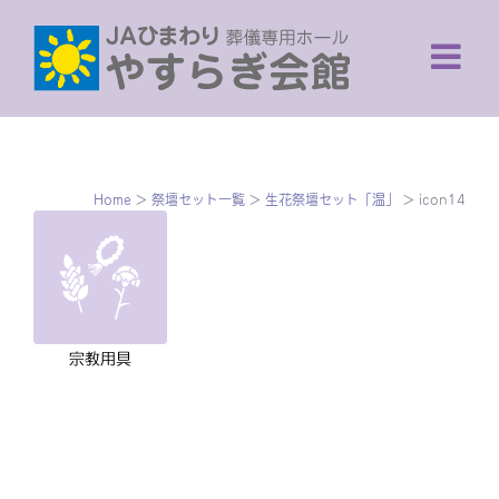
Skip
to
content
Home
>
祭壇セット一覧
>
生花祭壇セット「温」
>
icon14