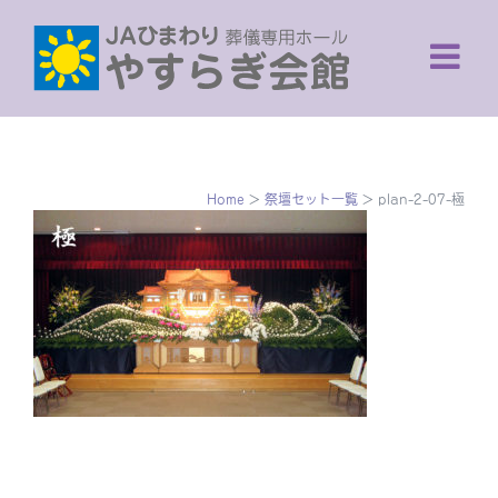
Skip
to
content
Home
>
祭壇セット一覧
>
plan-2-07-極