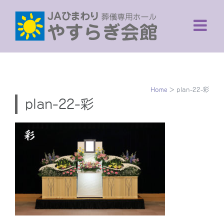
Skip
to
content
Home
>
plan-22-彩
plan-22-彩