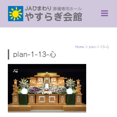
Skip
to
content
Home
>
plan-1-13-心
plan-1-13-心