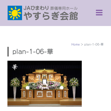
Skip
to
content
Home
>
plan-1-06-華
plan-1-06-華