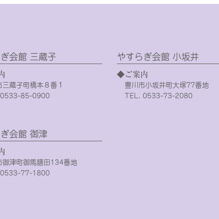
ぎ会館 三蔵子
やすらぎ会館 小坂井
内
◆ご案内
市三蔵子町橋本８番１
豊川市小坂井町大塚77番地
 0533-85-0900
TEL. 0533-73-2080
ぎ会館 御津
内
市御津町御馬膳田134番地
 0533-77-1800