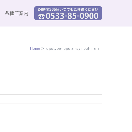
各種ご案内
Home
>
logotype-regular-symbol-main