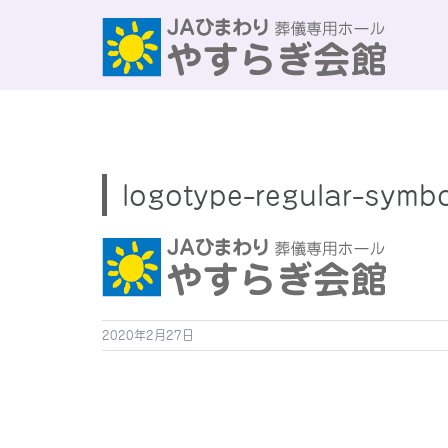
Skip
to
content
logotype-regular-symb
2020年2月27日