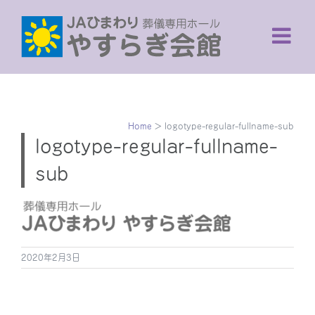
Skip
to
content
Home
>
logotype-regular-fullname-sub
logotype-regular-fullname-
sub
2020年2月3日