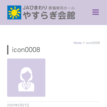
Skip
to
content
Home
>
icon0008
icon0008
2020年2月27日