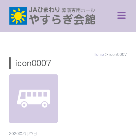
Skip
to
content
Home
>
icon0007
icon0007
2020年2月27日