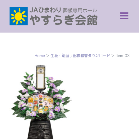
Skip
to
content
Home
>
生花・籠盛手配依頼書ダウンロード
>
item-03