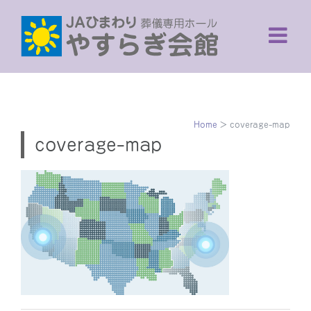
Skip
to
content
Home
>
coverage-map
coverage-map