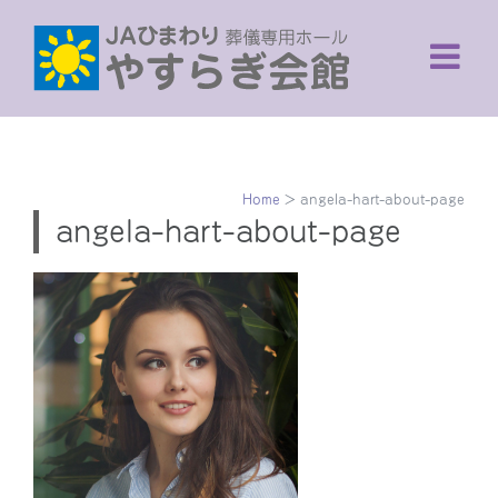
Skip
to
content
Home
>
angela-hart-about-page
angela-hart-about-page