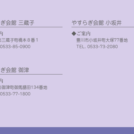
ぎ会館 三蔵子
やすらぎ会館 小坂井
内
◆ご案内
市三蔵子町橋本８番１
豊川市小坂井町大塚77番地
 0533-85-0900
TEL. 0533-73-2080
ぎ会館 御津
内
市御津町御馬膳田134番地
 0533-77-1800