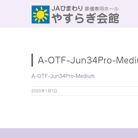
Skip
to
content
A-OTF-Jun34Pro-Med
A-OTF-Jun34Pro-Medium
2020年1月7日